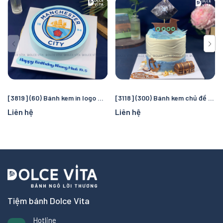
[3819] (60) Bánh kem in logo Manchester City – Quà tặng sinh nhật hoàn hảo cho fan bóng đá
[3118] (300) Bánh kem chủ đề cướp biển và đại dương – Chuyến truy tìm kho báu kỳ thú cho bé
Liên hệ
Liên hệ
Tiệm bánh Dolce Vita
Hotline