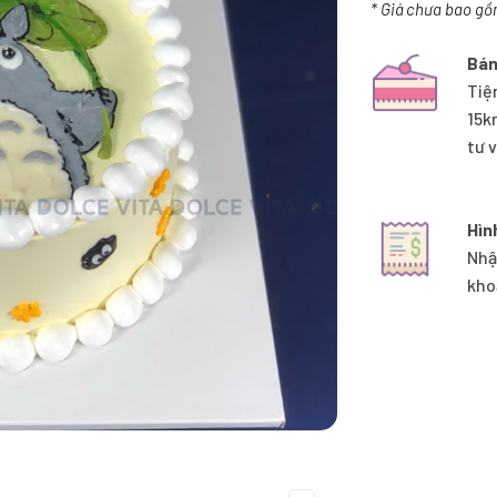
* Giá chưa bao gồ
Bán
Tiệ
15k
tư 
Hìn
Nhậ
kho