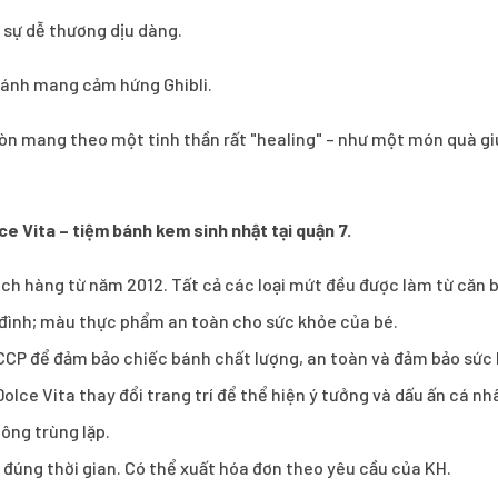
u sự dễ thương dịu dàng.
bánh mang cảm hứng Ghibli.
òn mang theo một tinh thần rất "healing" – như một món quà gi
ce Vita – tiệm bánh kem sinh nhật tại quận 7.
 hàng từ năm 2012. Tất cả các loại mứt đều được làm từ căn b
a đình; màu thực phẩm an toàn cho sức khỏe của bé.
CCP để đảm bảo chiếc bánh chất lượng, an toàn và đảm bảo sức
olce Vita thay đổi trang trí để thể hiện ý tưởng và dấu ấn cá n
ông trùng lặp.
h đúng thời gian. Có thể xuất hóa đơn theo yêu cầu của KH.