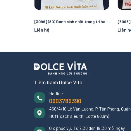
[3099] (80) Bánh sinh nhật trang trí hoa cúc nhẹ nhàng - thuần khiết
Liên hệ
Liên h
Tiệm bánh Dolce Vita
Hotline
0903789390
460/4/10 Lê Văn Lương, P. Tân Phong, Quận 
HCM (cách siêu thị Lotte 800m)
Giờ phục vụ: Từ 7:30 đến 18:30 mỗi ngày.