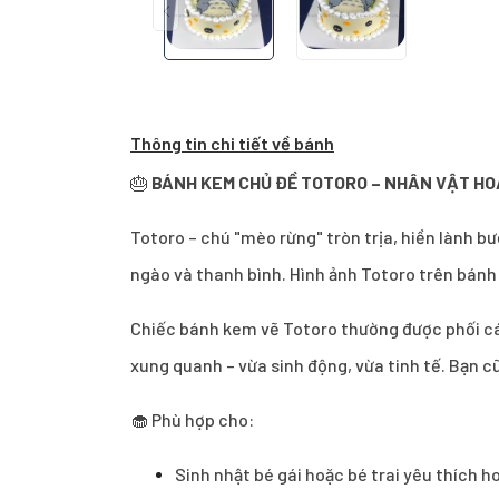
Thông tin chi tiết về bánh
🎂
BÁNH KEM CHỦ ĐỀ TOTORO – NHÂN VẬT HO
Totoro – chú "mèo rừng" tròn trịa, hiền lành bư
ngào và thanh bình. Hình ảnh Totoro trên bánh
Chiếc bánh kem vẽ Totoro thường được phối các
xung quanh – vừa sinh động, vừa tinh tế. Bạn c
🧁 Phù hợp cho:
Sinh nhật bé gái hoặc bé trai yêu thích h