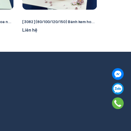
[3085] (100) Bánh kem Trang trí hoa nổi (bằng bay) - nữ tính và sống động
[3082] (80/100/120/150) Bánh kem hoa hồng tone tím tặng sếp, phái nữ
Liên hệ
Liên hệ