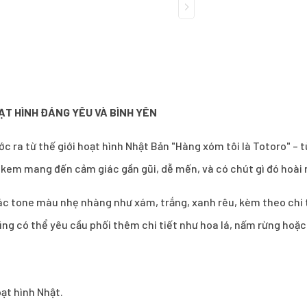
ẠT HÌNH ĐÁNG YÊU VÀ BÌNH YÊN
ớc ra từ thế giới hoạt hình Nhật Bản "Hàng xóm tôi là Totoro" – 
 kem mang đến cảm giác gần gũi, dễ mến, và có chút gì đó hoài n
 tone màu nhẹ nhàng như xám, trắng, xanh rêu, kèm theo chi ti
ũng có thể yêu cầu phối thêm chi tiết như hoa lá, nấm rừng hoặ
oạt hình Nhật.