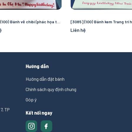
[3093] (100) Bánh vẽ chibi (phác họa theo hình chụp) quà tặng đặc biệt cho phái nữ
ệ
Liên hệ
Hướng dẫn
Hướng dẫn đặt bánh
Chính sách quy định chung
Góp ý
7, TP
Kết nối ngay