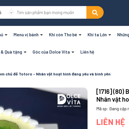
ả
hủ
Menu vị bánh
Khi còn Thơ bé
Khi ta Lớn
Những
n & Quà tặng
Góc của Dolce Vita
Liên hệ
kem chủ đề Totoro - Nhân vật hoạt hình đáng yêu và bình yên
[1716] (80)
Nhân vật ho
Mã sp: Đang cập 
LIÊN HỆ