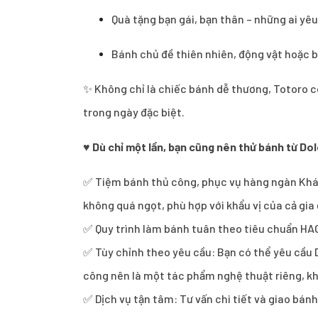
Quà tặng bạn gái, bạn thân – những ai yê
Bánh chủ đề thiên nhiên, động vật hoặc 
✨ Không chỉ là chiếc bánh dễ thương, Totoro c
trong ngày đặc biệt.
♥
Dù chỉ một lần, bạn cũng nên thử bánh từ Dol
✅ Tiệm bánh thủ công, phục vụ hàng ngàn Khách
không quá ngọt, phù hợp với khẩu vị của cả gi
✅ Quy trình làm bánh tuân theo tiêu chuẩn HA
✅ Tùy chỉnh theo yêu cầu: Bạn có thể yêu cầu D
công nên là một tác phẩm nghệ thuật riêng, kh
✅ Dịch vụ tận tâm: Tư vấn chi tiết và giao bán