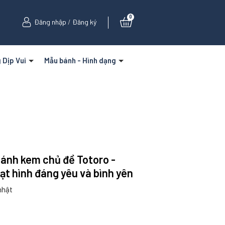
0
Đăng nhập
/
Đăng ký
 Dịp Vui
Mẫu bánh - Hình dạng
 Bánh kem chủ đề Totoro -
ạt hình đáng yêu và bình yên
nhật