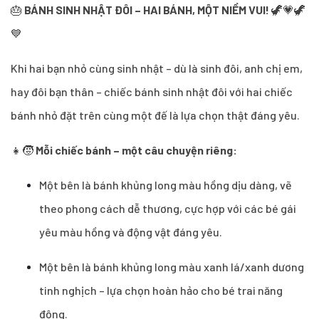
🎂
BÁNH SINH NHẬT ĐÔI – HAI BÁNH, MỘT NIỀM VUI!
🦖💗🦖
💙
Khi hai bạn nhỏ cùng sinh nhật – dù là sinh đôi, anh chị em,
hay đôi bạn thân – chiếc bánh sinh nhật đôi với hai chiếc
bánh nhỏ đặt trên cùng một đế là lựa chọn thật đáng yêu.
👧🧒
Mỗi chiếc bánh – một câu chuyện riêng:
Một bên là bánh khủng long màu hồng dịu dàng, vẽ
theo phong cách dễ thương, cực hợp với các bé gái
yêu màu hồng và động vật đáng yêu.
Một bên là bánh khủng long màu xanh lá/xanh dương
tinh nghịch – lựa chọn hoàn hảo cho bé trai năng
động.