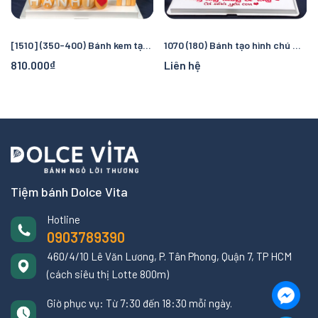
[1510] (350-400) Bánh kem tạo hình cho thôi nôi, sinh nhật bé tuổi rồng
1070 (180) Bánh tạo hình chú Rồng cho bé tuổi Rồng/ Thìn năm 2025
810.000₫
Liên hệ
Tiệm bánh Dolce Vita
Hotline
0903789390
460/4/10 Lê Văn Lương, P. Tân Phong, Quận 7, TP HCM
(cách siêu thị Lotte 800m)
Giờ phục vụ: Từ 7:30 đến 18:30 mỗi ngày.