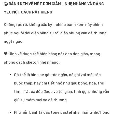
🎂
BÁNH KEM VẼ NÉT ĐƠN GIẢN – NHẸ NHÀNG VÀ ĐÁNG
YÊU MỘT CÁCH RẤT RIÊNG
Không rực rỡ, không cầu kỳ – chiếc bánh kem này chinh
phục người đối diện bằng sự tối giản nhưng vẫn dễ thương,
ngọt ngào.
🖤 Hình vẽ được thể hiện bằng nét đen đơn giản, mang
phong cách sketch nhẹ nhàng:
Có thể là hình bé gái tóc ngắn, cô gái với mái tóc
buộc thấp, hay chi tiết nhỏ như gấu bông, hoa, trái
tim…Tất cả đều được vẽ tối giản, tinh gọn, nhưng vẫn
giữ sự mềm mại và dễ thương.
Phủ nền bánh là các tone pastel nhẹ nhàng như hồng