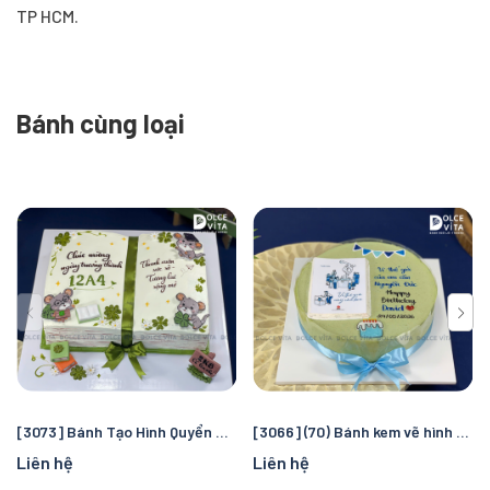
TP HCM.
Bánh cùng loại
[3073] Bánh Tạo Hình Quyển Sách – Tri Ân, Chúc Mừng & Kỷ Niệm
[3066] (70) Bánh kem vẽ hình quyển sách - quà tặng tinh tế đầy tâm ý.
Liên hệ
Liên hệ