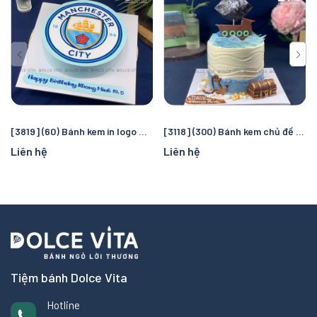
[3819] (60) Bánh kem in logo Manchester City – Quà tặng sinh nhật hoàn hảo cho fan bóng đá
[3118] (300) Bánh kem chủ đề cướp biển và đại dương – Chuyến truy tìm kho báu kỳ thú cho bé
Liên hệ
Liên hệ
Tiệm bánh Dolce Vita
Hotline