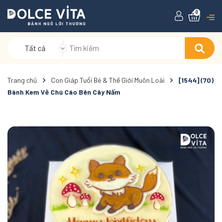
0
Tất cả
Trang chủ
Con Giáp Tuổi Bé & Thế Giới Muôn Loài
[1544] (70)
Bánh Kem Vẽ Chú Cáo Bên Cây Nấm