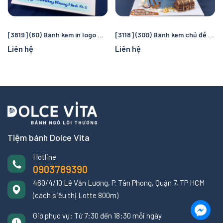
[3819] (60) Bánh kem in logo Manchester City – Quà tặng sinh nhật hoàn hảo cho fan bóng đá
[3118] (300) Bánh kem chủ đề cướp biển và đại dương – Chuyến truy tìm kho báu kỳ thú cho bé
Liên hệ
Liên hệ
Tiệm bánh Dolce Vita
Hotline
0903789390
460/4/10 Lê Văn Lương, P. Tân Phong, Quận 7, TP HCM
(cách siêu thị Lotte 800m)
Giờ phục vụ: Từ 7:30 đến 18:30 mỗi ngày.