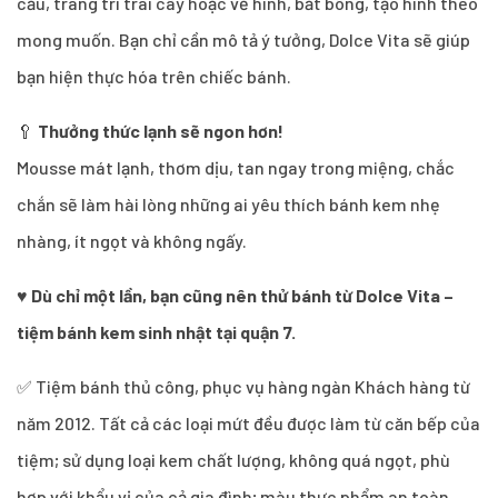
cầu, trang trí trái cây hoặc vẽ hình, bắt bông, tạo hình theo
mong muốn. Bạn chỉ cần mô tả ý tưởng, Dolce Vita sẽ giúp
bạn hiện thực hóa trên chiếc bánh.
🥄
Thưởng thức lạnh sẽ ngon hơn!
Mousse mát lạnh, thơm dịu, tan ngay trong miệng, chắc
chắn sẽ làm hài lòng những ai yêu thích bánh kem nhẹ
nhàng, ít ngọt và không ngấy.
♥
Dù chỉ một lần, bạn cũng nên thử bánh từ Dolce Vita –
tiệm bánh kem sinh nhật tại quận 7.
✅ Tiệm bánh thủ công, phục vụ hàng ngàn Khách hàng từ
năm 2012. Tất cả các loại mứt đều được làm từ căn bếp của
tiệm; sử dụng loại kem chất lượng, không quá ngọt, phù
hợp với khẩu vị của cả gia đình; màu thực phẩm an toàn