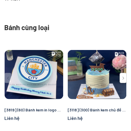
Bánh cùng loại
[3819] (60) Bánh kem in logo Manchester City – Quà tặng sinh nhật hoàn hảo cho fan bóng đá
[3118] (300) Bánh kem chủ đề cướp biển và đại dương – Chuyến truy tìm kho báu kỳ thú cho bé
Liên hệ
Liên hệ