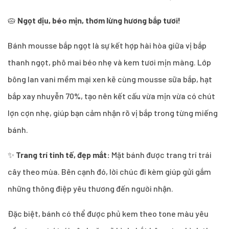
🥧
Ngọt dịu, béo mịn, thơm lừng hương bắp tươi!
Bánh mousse bắp ngọt là sự kết hợp hài hòa giữa vị bắp
thanh ngọt, phô mai béo nhẹ và kem tươi mịn màng. Lớp
bông lan vani mềm mại xen kẽ cùng mousse sữa bắp, hạt
bắp xay nhuyễn 70%, tạo nên kết cấu vừa mịn vừa có chút
lợn cợn nhẹ, giúp bạn cảm nhận rõ vị bắp trong từng miếng
bánh.
✨
Trang trí tinh tế, đẹp mắt:
Mặt bánh được trang trí trái
cây theo mùa. Bên cạnh đó, lời chúc đi kèm giúp gửi gắm
những thông điệp yêu thương đến người nhận.
Đặc biệt, bánh có thể được phủ kem theo tone màu yêu