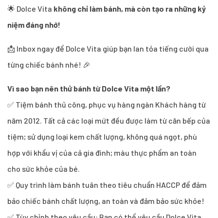
🌟 Dolce Vita
không chỉ làm bánh, mà còn tạo ra những kỷ
niệm đáng nhớ!
📩 Inbox ngay để Dolce Vita giúp bạn lan tỏa tiếng cười qua
từng chiếc bánh nhé! 🎉
Vì sao bạn nên thử bánh từ Dolce Vita một lần?
✅ Tiệm bánh thủ công, phục vụ hàng ngàn Khách hàng từ
năm 2012. Tất cả các loại mứt đều được làm từ căn bếp của
tiệm; sử dụng loại kem chất lượng, không quá ngọt, phù
hợp với khẩu vị của cả gia đình; màu thực phẩm an toàn
cho sức khỏe của bé.
✅ Quy trình làm bánh tuân theo tiêu chuẩn HACCP để đảm
bảo chiếc bánh chất lượng, an toàn và đảm bảo sức khỏe!
✅ Tùy chỉnh theo yêu cầu: Bạn có thể yêu cầu Dolce Vita