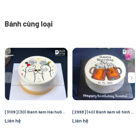
Bánh cùng loại
[3109] (30) Bánh kem Hài hước, vẽ người que cầm bánh kem
[2998] (40) Bánh kem vẽ hình ly bia cụng nhau cho họp mặt
Liên hệ
Liên hệ