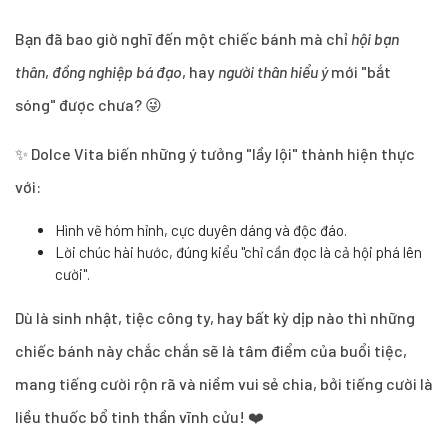
Bạn đã bao giờ nghĩ đến một chiếc bánh mà chỉ
hội bạn
thân
,
đồng nghiệp bá đạo
, hay
người thân hiểu ý
mới "bắt
sóng" được chưa? 😜
✨ Dolce Vita biến những ý tưởng "lầy lội" thành hiện thực
với:
Hình vẽ hóm hỉnh, cực duyên dáng và độc đáo.
Lời chúc hài hước, đúng kiểu "chỉ cần đọc là cả hội phá lên
cười".
Dù là sinh nhật, tiệc công ty, hay bất kỳ dịp nào thì những
chiếc bánh này chắc chắn sẽ là tâm điểm của buổi tiệc,
mang tiếng cười rộn rã và niềm vui sẻ chia, bởi tiếng cười là
liều thuốc bổ tinh thần vĩnh cửu! ❤️