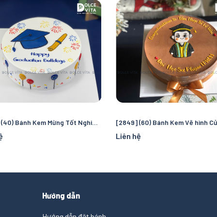
[2994] (40) Bánh Kem Mừng Tốt Nghiệp Dễ Thương
ệ
Liên hệ
Hướng dẫn
Hướng dẫn đặt bánh