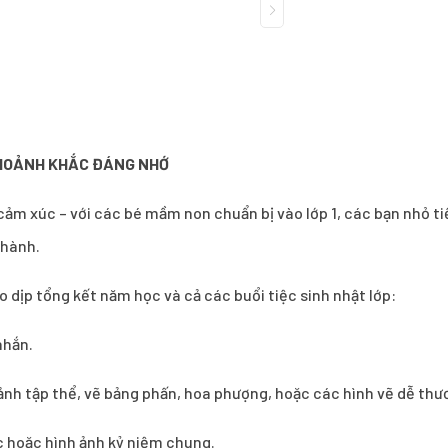
KHOẢNH KHẮC ĐÁNG NHỚ
ảm xúc – với các bé mầm non chuẩn bị vào lớp 1, các bạn nhỏ ti
thành.
 dịp tổng kết năm học và cả các buổi tiệc sinh nhật lớp:
nhắn.
n ảnh tập thể, vẽ bảng phấn, hoa phượng, hoặc các hình vẽ dễ thư
úc hoặc hình ảnh kỷ niệm chung.