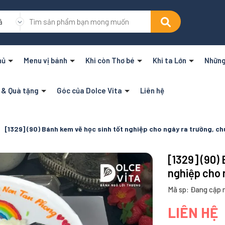
ả
hủ
Menu vị bánh
Khi còn Thơ bé
Khi ta Lớn
Những
n & Quà tặng
Góc của Dolce Vita
Liên hệ
[1329] (90) Bánh kem vẽ học sinh tốt nghiệp cho ngày ra trường, ch
[1329] (90)
nghiệp cho 
Mã sp: Đang cập 
LIÊN HỆ