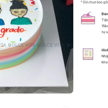
* Giá chưa bao gồ
Bán
Tiệ
15k
tư 
Hìn
Nhậ
kho