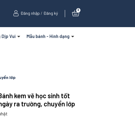
0
Đăng nhập
/
Đăng ký
 Dịp Vui
Mẫu bánh - Hình dạng
uyển lớp
 Bánh kem vẽ học sinh tốt
ngày ra trường, chuyển lớp
nhật