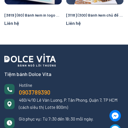
[3819] (60) Bánh kem in logo Manchester City – Quà tặng sinh nhật hoàn hảo cho fan bóng đá
[3118] (300) Bánh kem chủ đề cướp biển và đại dương – Chuyến truy tìm kho báu kỳ thú cho bé
Liên hệ
Liên hệ
Tiệm bánh Dolce Vita
Hotline
0903789390
460/4/10 Lê Văn Lương, P. Tân Phong, Quận 7, TP HCM
(cách siêu thị Lotte 800m)
Giờ phục vụ: Từ 7:30 đến 18:30 mỗi ngày.