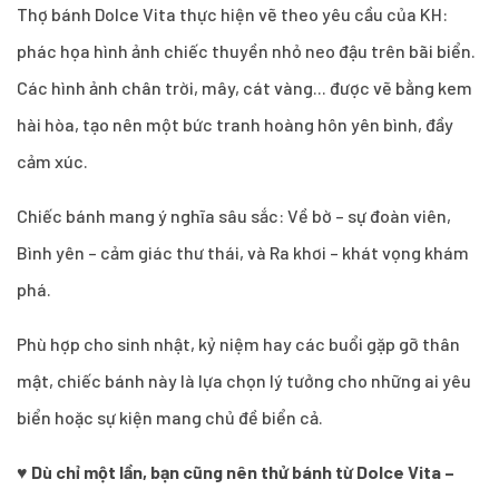
Thợ bánh Dolce Vita thực hiện vẽ theo yêu cầu của KH:
phác họa hình ảnh chiếc thuyền nhỏ neo đậu trên bãi biển.
Các hình ảnh chân trời, mây, cát vàng... được vẽ bằng kem
hài hòa, tạo nên một bức tranh hoàng hôn yên bình, đầy
cảm xúc.
Chiếc bánh mang ý nghĩa sâu sắc: Về bờ – sự đoàn viên,
Bình yên – cảm giác thư thái, và Ra khơi – khát vọng khám
phá.
Phù hợp cho sinh nhật, kỷ niệm hay các buổi gặp gỡ thân
mật, chiếc bánh này là lựa chọn lý tưởng cho những ai yêu
biển hoặc sự kiện mang chủ đề biển cả.
♥
Dù chỉ một lần, bạn cũng nên thử bánh từ Dolce Vita –