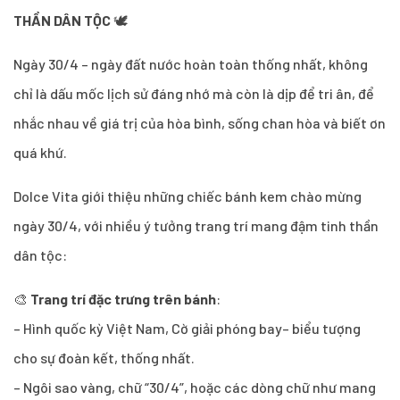
THẦN DÂN TỘC
🕊️
Ngày 30/4 – ngày đất nước hoàn toàn thống nhất, không
chỉ là dấu mốc lịch sử đáng nhớ mà còn là dịp để tri ân, để
nhắc nhau về giá trị của hòa bình, sống chan hòa và biết ơn
quá khứ.
Dolce Vita giới thiệu những chiếc bánh kem chào mừng
ngày 30/4, với nhiều ý tưởng trang trí mang đậm tinh thần
dân tộc:
🎨
Trang trí đặc trưng trên bánh
:
– Hình quốc kỳ Việt Nam, Cờ giải phóng bay– biểu tượng
cho sự đoàn kết, thống nhất.
– Ngôi sao vàng, chữ “30/4”, hoặc các dòng chữ như mang