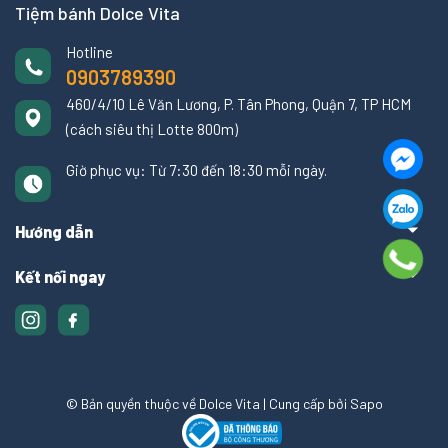
Tiệm bánh Dolce Vita
Hotline
0903789390
460/4/10 Lê Văn Lương, P. Tân Phong, Quận 7, TP HCM
(cách siêu thị Lotte 800m)
Giờ phục vụ: Từ 7:30 đến 18:30 mỗi ngày.
Hướng dẫn
Kết nối ngay
© Bản quyền thuộc về Dolce Vita
|
Cung cấp bởi
Sapo