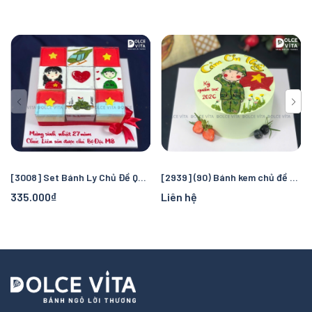
[3008] Set Bánh Ly Chủ Đề Quốc Kỳ Việt Nam Và Bộ Đội
[2939] (90) Bánh kem chủ đề bộ đội - Món quà dành cho người lính
335.000₫
Liên hệ