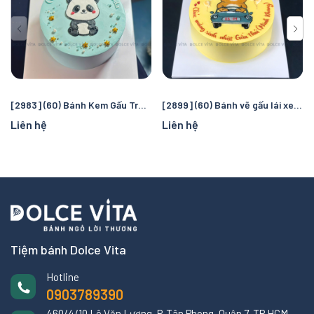
[2983] (60) Bánh Kem Gấu Trúc Dễ Thương – Panda Birthday Cake
[2899] (60) Bánh vẽ gấu lái xe năng động, đáng yêu
Liên hệ
Liên hệ
Tiệm bánh Dolce Vita
Hotline
0903789390
460/4/10 Lê Văn Lương, P. Tân Phong, Quận 7, TP HCM