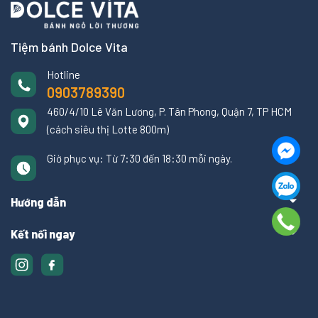
Tiệm bánh Dolce Vita
Hotline
0903789390
460/4/10 Lê Văn Lương, P. Tân Phong, Quận 7, TP HCM
(cách siêu thị Lotte 800m)
Giờ phục vụ: Từ 7:30 đến 18:30 mỗi ngày.
Hướng dẫn
Kết nối ngay