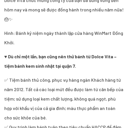
Dolce Vita chúc mừng công ty của bạn đã đứng vững đến
hôm nay và mong sẽ được đồng hành trong nhiều năm nữa!
🎂✨
Hình: Bánh kỷ niệm ngày thành lập cửa hàng WinMart Đồng
Khởi.
♥
Dù chỉ một lần, bạn cũng nên thử bánh từ Dolce Vita –
tiệm bánh kem sinh nhật tại quận 7.
✅ Tiệm bánh thủ công, phục vụ hàng ngàn Khách hàng từ
năm 2012. Tất cả các loại mứt đều được làm từ căn bếp của
tiệm; sử dụng loại kem chất lượng, không quá ngọt, phù
hợp với khẩu vị của cả gia đình; màu thực phẩm an toàn
cho sức khỏe của bé.
✅ Quy trình làm bánh tuân theo tiêu chuẩn HACCP để đảm