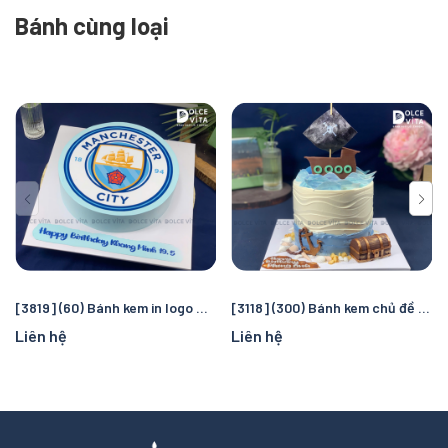
Bánh cùng loại
[3819] (60) Bánh kem in logo Manchester City – Quà tặng sinh nhật hoàn hảo cho fan bóng đá
[3118] (300) Bánh kem chủ đề cướp biển và đại dương – Chuyến truy tìm kho báu kỳ thú cho bé
Liên hệ
Liên hệ