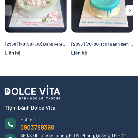
[2958] (70-90-130) Bánh kem hoa cẩm tú cầu màu hồng - ngọt ngào và thanh lịch
[2955] (70-90-130) Bánh kem tone xanh dương phong cách Hàn Quốc
Liên hệ
Liên hệ
Tiệm bánh Dolce Vita
Hotline
0903789390
460/4/10 Lê Văn Lương, P. Tân Phong, Quận 7, TP HCM