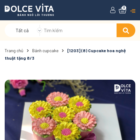
0
Tất cả
Trang chủ
Bánh cupcake
[1203] (8) Cupcake hoa nghệ
thuật tặng 8/3