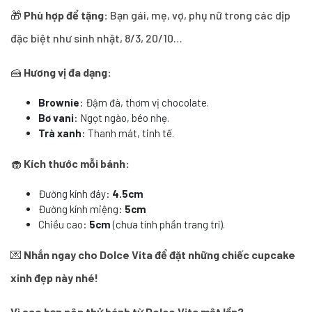
🎁
Phù hợp để tặng:
Bạn gái, mẹ, vợ, phụ nữ trong các dịp
đặc biệt như sinh nhật, 8/3, 20/10…
🍰
Hương vị đa dạng:
Brownie
: Đậm đà, thơm vị chocolate.
Bơ vani
: Ngọt ngào, béo nhẹ.
Trà xanh
: Thanh mát, tinh tế.
🧁
Kích thước mỗi bánh:
Đường kính đáy:
4.5cm
Đường kính miệng:
5cm
Chiều cao:
5cm
(chưa tính phần trang trí).
💌
Nhắn ngay cho Dolce Vita để đặt những chiếc cupcake
xinh đẹp này nhé!
Vì sao bạn nên thử bánh từ Dolce Vita một lần?