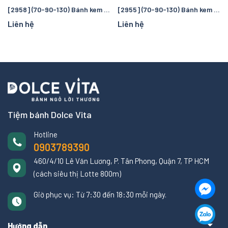
[2958] (70-90-130) Bánh kem hoa cẩm tú cầu màu hồng - ngọt ngào và thanh lịch
[2955] (70-90-130) Bánh kem tone xanh dương phong cách Hàn Quốc
Liên hệ
Liên hệ
Tiệm bánh Dolce Vita
Hotline
0903789390
460/4/10 Lê Văn Lương, P. Tân Phong, Quận 7, TP HCM
(cách siêu thị Lotte 800m)
Giờ phục vụ: Từ 7:30 đến 18:30 mỗi ngày.
Hướng dẫn