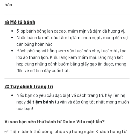
bản.
🍰 Mô tả bánh
3 lớp bánh bông lan cacao, mềm mịn và đậm đà hương vị.
Nhân bánh là mứt dâu tằm tự làm chua ngọt, mang đến sự
cân bằng hoàn hảo.
Bánh phủ ngoài bằng kem sữa tươi béo nhẹ, tươi mát, tạo
lớp áo thanh lịch. Kiểu láng kem mềm mại, lãng mạn kết
hợp cùng những cánh bướm bằng giấy gạo ăn được, mang
đến vẻ nữ tính đầy cuốn hút.
🎨 Tùy chỉnh trang trí
Nếu bạn có yêu cầu đặc biệt về cách trang trí, hãy liên hệ
ngay để
tiệm bánh
tư vấn và đáp ứng tốt nhất mong muốn
của bạn!
Vì sao bạn nên thử bánh từ Dolce Vita một lần?
✅ Tiệm bánh thủ công, phục vụ hàng ngàn Khách hàng từ