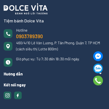
Tiệm bánh Dolce Vita
Hotline
0903789390
460/4/10 Lê Văn Lương, P. Tân Phong, Quận 7, TP HCM
(cách siêu thị Lotte 800m)
Giờ phục vụ: Từ 7:30 đến 18:30 mỗi ngày.
Hướng dẫn
Kết nối ngay