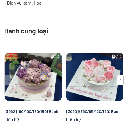
- Dịch vụ kèm: Hoa
Bánh cùng loại
[3082] (80/100/120/150) Bánh kem hoa hồng tone tím tặng sếp, phái nữ
[3080] (780/95/120/150) Bánh kem hoa hồng tone hồng dành tặng phái nữ
Liên hệ
Liên hệ