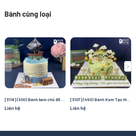
Bánh cùng loại
[3118] (300) Bánh kem chủ đề cướp biển và đại dương – Chuyến truy tìm kho báu kỳ thú cho bé
[3107] (450) Bánh Kem Tạo Hình Chú Rắn Cho Sinh nhật, Thôi nôi, Đầy tháng bé sinh đôi tuổi Rắn
Liên hệ
Liên hệ