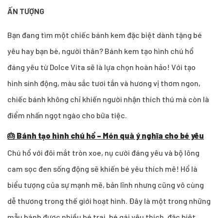
ẤN TƯỢNG
Bạn đang tìm một chiếc bánh kem đặc biệt dành tặng bé
yêu hay bạn bè, người thân? Bánh kem tạo hình chú hổ
đáng yêu từ Dolce Vita sẽ là lựa chọn hoàn hảo! Với tạo
hình sinh động, màu sắc tươi tắn và hương vị thơm ngon,
chiếc bánh không chỉ khiến người nhận thích thú mà còn là
điểm nhấn ngọt ngào cho bữa tiệc.
🎂
Bánh tạo hình chú hổ – Món quà ý nghĩa cho bé yêu
Chú hổ với đôi mắt tròn xoe, nụ cười đáng yêu và bộ lông
cam sọc đen sống động sẽ khiến bé yêu thích mê! Hổ là
biểu tượng của sự mạnh mẽ, bản lĩnh nhưng cũng vô cùng
dễ thương trong thế giới hoạt hình. Đây là một trong những
mẫu bánh được nhiều bé trai, bé gái yêu thích, đặc biệt