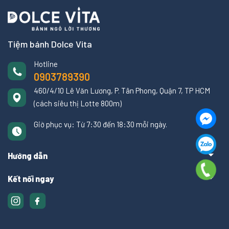
Tiệm bánh Dolce Vita
Hotline
0903789390
460/4/10 Lê Văn Lương, P. Tân Phong, Quận 7, TP HCM
(cách siêu thị Lotte 800m)
Giờ phục vụ: Từ 7:30 đến 18:30 mỗi ngày.
Hướng dẫn
Kết nối ngay