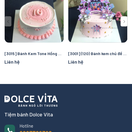
[3015] Bánh Kem Tone Hồng Nữ Tính Ghi Số Tuổi Nổi Bật
[3001] (120) Bánh kem chủ đề Rumi cho fan K-pop
Liên hệ
Liên hệ
Tiệm bánh Dolce Vita
Hotline