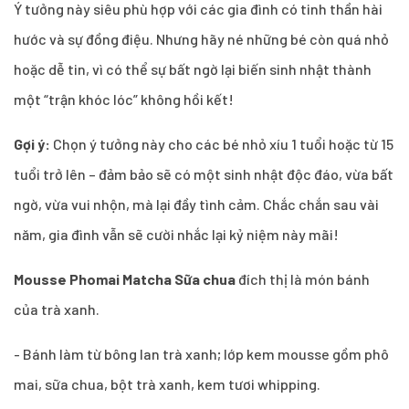
Ý tưởng này siêu phù hợp với các gia đình có tinh thần hài
hước và sự đồng điệu. Nhưng hãy né những bé còn quá nhỏ
hoặc dễ tin, vì có thể sự bất ngờ lại biến sinh nhật thành
một “trận khóc lóc” không hồi kết!
Gợi ý:
Chọn ý tưởng này cho các bé nhỏ xíu 1 tuổi hoặc từ 15
tuổi trở lên – đảm bảo sẽ có một sinh nhật độc đáo, vừa bất
ngờ, vừa vui nhộn, mà lại đầy tình cảm. Chắc chắn sau vài
năm, gia đình vẫn sẽ cười nhắc lại kỷ niệm này mãi!
Mousse Phomai Matcha Sữa chua
đích thị là món bánh
của trà xanh.
- Bánh làm từ bông lan trà xanh; lớp kem mousse gồm phô
mai, sữa chua, bột trà xanh, kem tươi whipping.