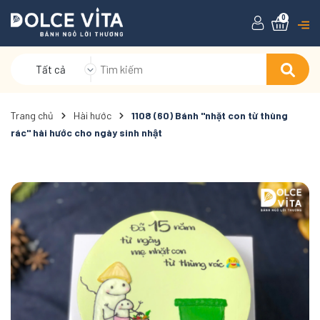
0
Tất cả
Trang chủ
Hài hước
1108 (60) Bánh "nhặt con từ thùng
rác" hài hước cho ngày sinh nhật