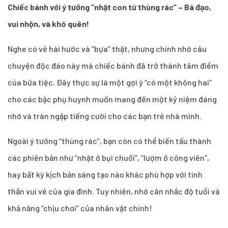
Chiếc bánh với ý tưởng “nhặt con từ thùng rác” – Bá đạo,
vui nhộn, và khó quên!
Nghe có vẻ hài hước và “bựa” thật, nhưng chính nhờ câu
chuyện độc đáo này mà chiếc bánh đã trở thành tâm điểm
của bữa tiệc. Đây thực sự là một gợi ý “có một không hai”
cho các bậc phụ huynh muốn mang đến một kỷ niệm đáng
nhớ và tràn ngập tiếng cười cho các bạn trẻ nhà mình.
Ngoài ý tưởng “thùng rác”, bạn còn có thể biến tấu thành
các phiên bản như “nhặt ở bụi chuối”, “lượm ở công viên”,
hay bất kỳ kịch bản sáng tạo nào khác phù hợp với tinh
thần vui vẻ của gia đình. Tuy nhiên, nhớ cân nhắc độ tuổi và
khả năng “chịu chơi” của nhân vật chính!