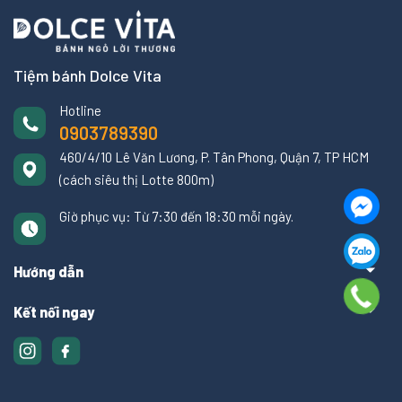
Tiệm bánh Dolce Vita
Hotline
0903789390
460/4/10 Lê Văn Lương, P. Tân Phong, Quận 7, TP HCM
(cách siêu thị Lotte 800m)
Giờ phục vụ: Từ 7:30 đến 18:30 mỗi ngày.
Hướng dẫn
Kết nối ngay