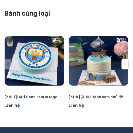
Bánh cùng loại
[3819] (60) Bánh kem in logo Manchester City – Quà tặng sinh nhật hoàn hảo cho fan bóng đá
[3118] (300) Bánh kem chủ đề cướp biển và đại dương – Chuyến truy tìm kho báu kỳ thú cho bé
Liên hệ
Liên hệ