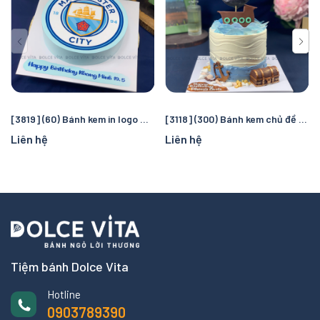
[3819] (60) Bánh kem in logo Manchester City – Quà tặng sinh nhật hoàn hảo cho fan bóng đá
[3118] (300) Bánh kem chủ đề cướp biển và đại dương – Chuyến truy tìm kho báu kỳ thú cho bé
Liên hệ
Liên hệ
Tiệm bánh Dolce Vita
Hotline
0903789390