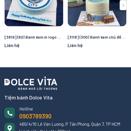
[3819] (60) Bánh kem in logo Manchester City – Quà tặng sinh nhật hoàn hảo cho fan bóng đá
[3118] (300) Bánh kem chủ đề cướp biển và đại dương – Chuyến truy tìm kho báu kỳ thú cho bé
Liên hệ
Liên hệ
Tiệm bánh Dolce Vita
Hotline
0903789390
460/4/10 Lê Văn Lương, P. Tân Phong, Quận 7, TP HCM