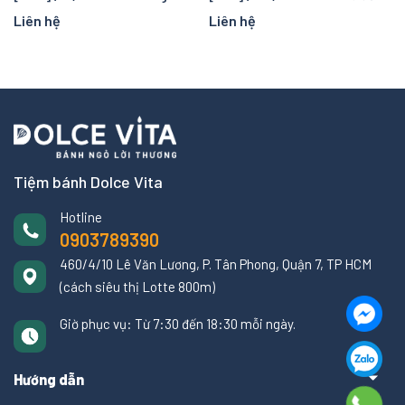
Liên hệ
Liên hệ
Tiệm bánh Dolce Vita
Hotline
0903789390
460/4/10 Lê Văn Lương, P. Tân Phong, Quận 7, TP HCM
(cách siêu thị Lotte 800m)
Giờ phục vụ: Từ 7:30 đến 18:30 mỗi ngày.
Hướng dẫn