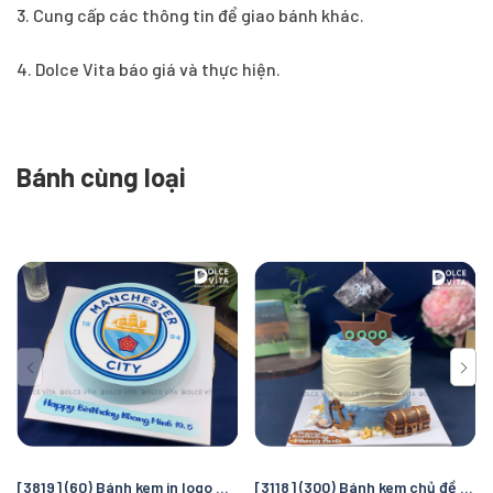
3. Cung cấp các thông tin để giao bánh khác.
4. Dolce Vita báo giá và thực hiện.
Bánh cùng loại
[3819] (60) Bánh kem in logo Manchester City – Quà tặng sinh nhật hoàn hảo cho fan bóng đá
[3118] (300) Bánh kem chủ đề cướp biển và đại dương – Chuyến truy tìm kho báu kỳ thú cho bé