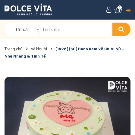
0
Tất cả
Trang chủ
vẽ Người
[1928] (60) Bánh Kem Vẽ Chibi Nữ –
Nhẹ Nhàng & Tinh Tế