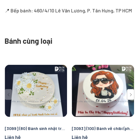
📍 Bếp bánh: 460/4/10 Lê Văn Lương, P. Tân Hưng, TP HCM
Bánh cùng loại
[3099] (80) Bánh sinh nhật trang trí hoa cúc nhẹ nhàng - thuần khiết
[3093] (100) Bánh vẽ chibi (phác họa theo hình chụp) quà tặng đặc biệt cho phái nữ
Liên hệ
Liên hệ