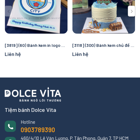
[3819] (60) Bánh kem in logo Manchester City – Quà tặng sinh nhật hoàn hảo cho fan bóng đá
[3118] (300) Bánh kem chủ đề cướp biển và đại dương – Chuyến truy tìm kho báu kỳ thú cho bé
Liên hệ
Liên hệ
Tiệm bánh Dolce Vita
Hotline
0903789390
460/4/10 Lê Văn Lương, P. Tân Phong, Quận 7, TP HCM