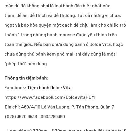
mặc dù đó không phải là loại bánh đặc biệt nhất của
tiệm. Dễ ăn, dễ thích và dễ thương. Tất cả những vị chua,
ngọt và béo hòa quyện một cách dễ chịu làm cho chiếc trở
thành 1 trong những bánh mousse được yêu thích trên
toàn thế giới.. Nếu bạn chưa dùng bánh ở Dolce Vita, hoặc
chưa dùng thử bánh kem phô mai, thì đây cũng là một
"phép thử" nên dùng
Thông tin tiệm bánh:
Facebook:
Tiệm bánh Dolce Vita
https://www.facebook.com/DolcevitaHCM
Địa chỉ: 460/4/10 Lê Văn Lương, P. Tân Phong, Quận 7.
(028) 3620 9536 - 0903789390
- Làm việc từ 7.30am - 6.30pm, phục vụ bánh đặt trước từ 3