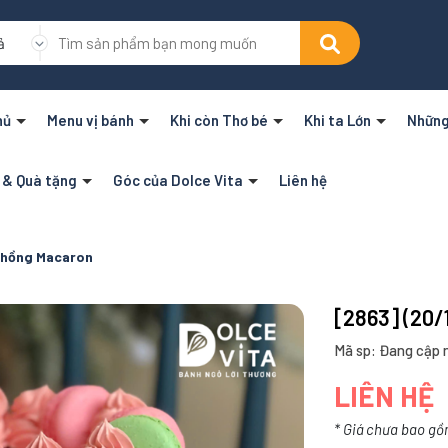
ả
hủ
Menu vị bánh
Khi còn Thơ bé
Khi ta Lớn
Những
n & Quà tặng
Góc của Dolce Vita
Liên hệ
 hồng Macaron
[2863] (20
Mã sp: Đang cập 
LIÊN HỆ
* Giá chưa bao gồ