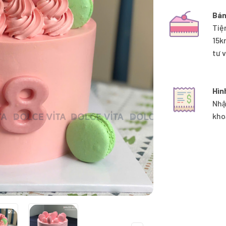
Bán
Tiệ
15k
tư 
Hìn
Nhậ
kho