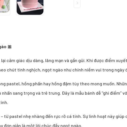
gào 🎀
lại cảm giác dịu dàng, lãng mạn và gần gũi. Khi được điểm xuy
eo chút tinh nghịch, ngọt ngào như chính niềm vui trong ngày đ
ng pastel, hồng phấn hay hồng đậm tùy theo mong muốn. Những
nhấn sang trọng và trẻ trung. Đây là mẫu bánh dễ “ghi điểm” với
tính.
– từ pastel nhẹ nhàng đến rực rỡ cá tính. Sự linh hoạt này giúp
hay đơn giản là một lời chúc đầy ngọt ngào.