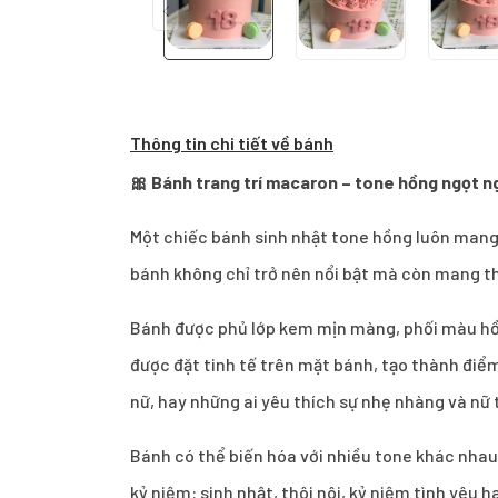
Thông tin chi tiết về bánh
🎀 Bánh trang trí macaron – tone hồng ngọt n
Một chiếc bánh sinh nhật tone hồng luôn mang 
bánh không chỉ trở nên nổi bật mà còn mang th
Bánh được phủ lớp kem mịn màng, phối màu hồ
được đặt tinh tế trên mặt bánh, tạo thành điểm 
nữ, hay những ai yêu thích sự nhẹ nhàng và nữ 
Bánh có thể biến hóa với nhiều tone khác nhau 
kỷ niệm: sinh nhật, thôi nôi, kỷ niệm tình yêu 