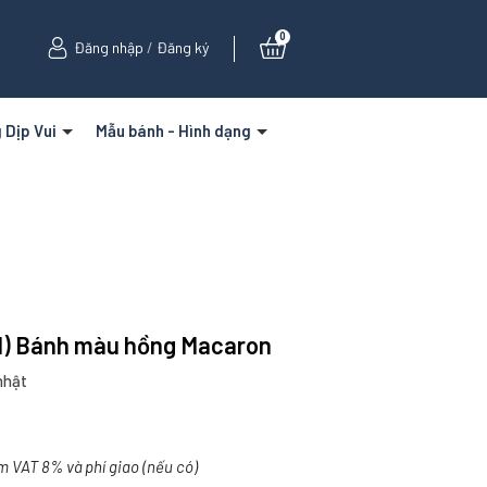
0
Đăng nhập
/
Đăng ký
 Dịp Vui
Mẫu bánh - Hình dạng
/1) Bánh màu hồng Macaron
nhật
m VAT 8% và phí giao (nếu có)