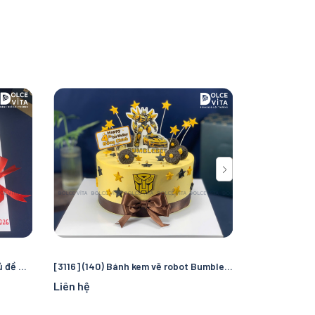
[3117] (85) Bánh kem hài hước chủ đề Thỏ Bảy Màu hóa Đường Tăng – Thiết kế "troll" bạn bè, đồng nghiệp
[3116] (140) Bánh kem vẽ robot Bumblebee – Món quà cho fan Transformers
Liên hệ
Liên hệ