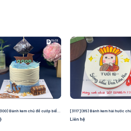
[3118] (300) Bánh kem chủ đề cướp biển và đại dương – Chuyến truy tìm kho báu kỳ thú cho bé
ệ
Liên hệ