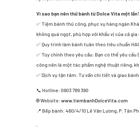
Vì sao bạn nên thử bánh từ Dolce Vita một lần
✅ Tiệm bánh thủ công, phục vụ hàng ngàn Khách
không quá ngọt, phù hợp với khẩu vị của cả gi
✅ Quy trình làm bánh tuân theo tiêu chuẩn HA
✅ Tùy chỉnh theo yêu cầu: Bạn có thể yêu cầu D
công nên là một tác phẩm nghệ thuật riêng, kh
✅ Dịch vụ tận tâm: Tư vấn chi tiết và giao bán
📞 Hotline: 0903 789 390
🌐 Website:
www.tiembanhDolceVita.com
📍 Bếp bánh: 460/4/10 Lê Văn Lương, P. Tân Ph