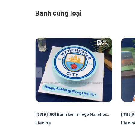
Bánh cùng loại
[3819] (60) Bánh kem in logo Manchester City – Quà tặng sinh nhật hoàn hảo cho fan bóng đá
Liên hệ
Liên h