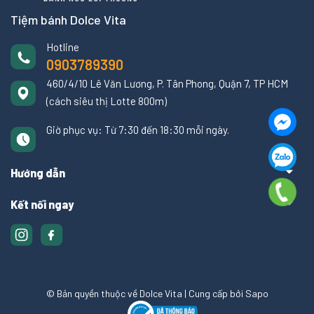
Tiệm bánh Dolce Vita
Hotline
0903789390
460/4/10 Lê Văn Lương, P. Tân Phong, Quận 7, TP HCM
(cách siêu thị Lotte 800m)
Giờ phục vụ: Từ 7:30 đến 18:30 mỗi ngày.
Hướng dẫn
Kết nối ngay
© Bản quyền thuộc về Dolce Vita
|
Cung cấp bởi
Sapo