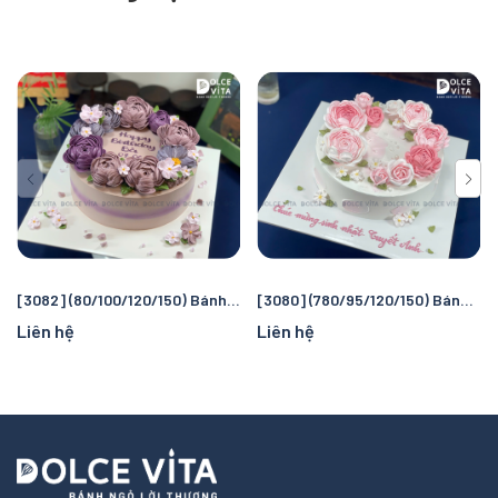
[3082] (80/100/120/150) Bánh kem hoa hồng tone tím tặng sếp, phái nữ
[3080] (780/95/120/150) Bánh kem hoa hồng tone hồng dành tặng phái nữ
Liên hệ
Liên hệ