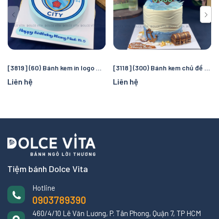
[3819] (60) Bánh kem in logo Manchester City – Quà tặng sinh nhật hoàn hảo cho fan bóng đá
[3118] (300) Bánh kem chủ đề cướp biển và đại dương – Chuyến truy tìm kho báu kỳ thú cho bé
Liên hệ
Liên hệ
Tiệm bánh Dolce Vita
Hotline
0903789390
460/4/10 Lê Văn Lương, P. Tân Phong, Quận 7, TP HCM