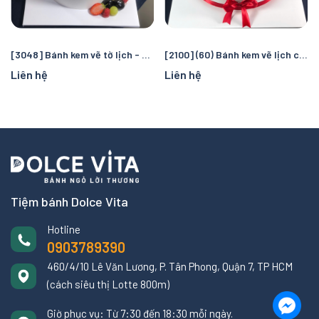
[3048] Bánh kem vẽ tờ lịch - ghi dấu ấn ngày đặc biệt
[2100] (60) Bánh kem vẽ lịch chúc mừng ngày Quốc tế Nam Giới
Liên hệ
Liên hệ
Tiệm bánh Dolce Vita
Hotline
0903789390
460/4/10 Lê Văn Lương, P. Tân Phong, Quận 7, TP HCM
(cách siêu thị Lotte 800m)
Giờ phục vụ: Từ 7:30 đến 18:30 mỗi ngày.