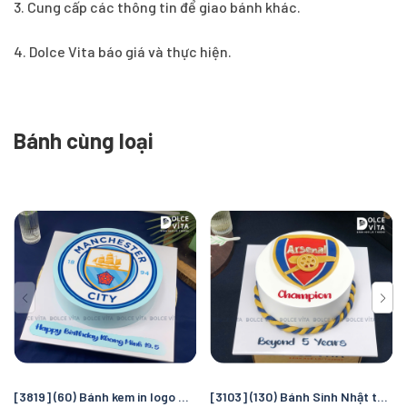
3. Cung cấp các thông tin để giao bánh khác.
4. Dolce Vita báo giá và thực hiện.
Bánh cùng loại
[3819] (60) Bánh kem in logo Manchester City – Quà tặng sinh nhật hoàn hảo cho fan bóng đá
[3103] (130) Bánh Sinh Nhật tạo hình Logo Arsenal – Món Quà Độc Đáo Cho Fan Bóng Đá Pháo Thủ