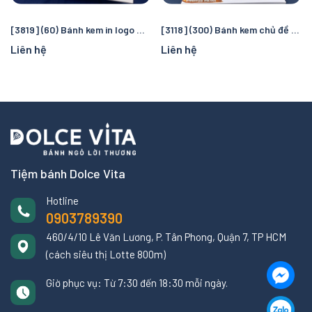
[3819] (60) Bánh kem in logo Manchester City – Quà tặng sinh nhật hoàn hảo cho fan bóng đá
[3118] (300) Bánh kem chủ đề cướp biển và đại dương – Chuyến truy tìm kho báu kỳ thú cho bé
Liên hệ
Liên hệ
Tiệm bánh Dolce Vita
Hotline
0903789390
460/4/10 Lê Văn Lương, P. Tân Phong, Quận 7, TP HCM
(cách siêu thị Lotte 800m)
Giờ phục vụ: Từ 7:30 đến 18:30 mỗi ngày.