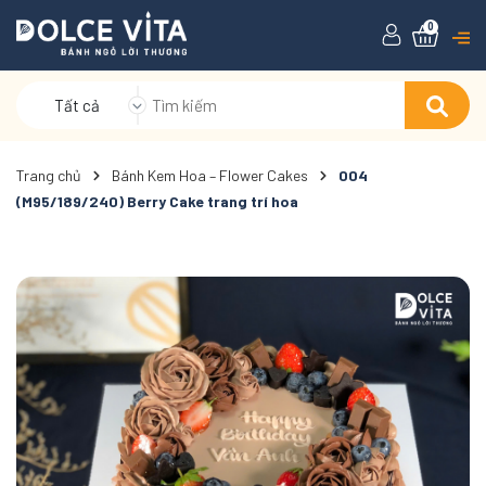
0
Tất cả
Trang chủ
Bánh Kem Hoa – Flower Cakes
004
(M95/189/240) Berry Cake trang trí hoa