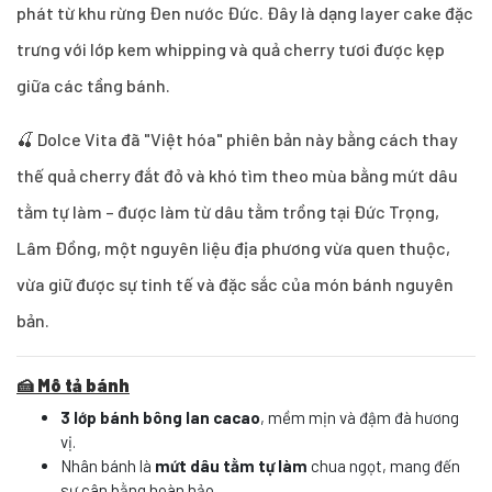
phát từ khu rừng Đen nước Đức. Đây là dạng layer cake đặc
trưng với lớp kem whipping và quả cherry tươi được kẹp
giữa các tầng bánh.
🍒 Dolce Vita đã "Việt hóa" phiên bản này bằng cách thay
thế quả cherry đắt đỏ và khó tìm theo mùa bằng mứt dâu
tằm tự làm – được làm từ dâu tằm trồng tại Đức Trọng,
Lâm Đồng, một nguyên liệu địa phương vừa quen thuộc,
vừa giữ được sự tinh tế và đặc sắc của món bánh nguyên
bản.
🍰 Mô tả bánh
3 lớp bánh bông lan cacao
, mềm mịn và đậm đà hương
vị.
Nhân bánh là
mứt dâu tằm tự làm
chua ngọt, mang đến
sự cân bằng hoàn hảo.