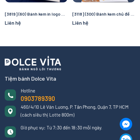
[3819] (60) Bánh kem in logo Manchester City – Quà tặng sinh nhật hoàn hảo cho fan bóng đá
[3118] (300) Bánh kem chủ đề cướp biển và đại dương – Chuyến truy tìm kho báu kỳ thú cho bé
Liên hệ
Liên hệ
Tiệm bánh Dolce Vita
Hotline
0903789390
460/4/10 Lê Văn Lương, P. Tân Phong, Quận 7, TP HCM
(cách siêu thị Lotte 800m)
Giờ phục vụ: Từ 7:30 đến 18:30 mỗi ngày.